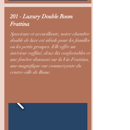
201 - Luxury Double Room
Frattina
Spacieuse et accueillante, notre chambre
double de luxe est idéale pour les familles
ou les petits groupes. Elle offre un
intérieur raffiné, deux lits confortables et
une fenêtre donnant sur la Via Frattina,
une magnifique rue commerçante du
centre-ville de Rome.