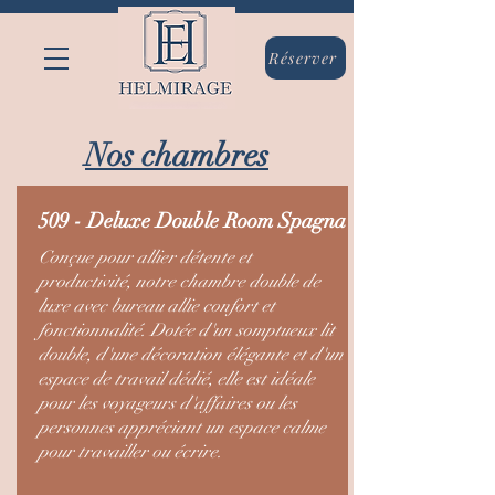
Réserver
Nos chambres
509 - Deluxe Double Room Spagna
Conçue pour allier détente et
productivité, notre chambre double de
luxe avec bureau allie confort et
fonctionnalité. Dotée d'un somptueux lit
double, d'une décoration élégante et d'un
espace de travail dédié, elle est idéale
pour les voyageurs d'affaires ou les
personnes appréciant un espace calme
pour travailler ou écrire.